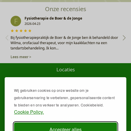
Onze recensies
Fysiotherapie de Boer & de Jonge
F
2026-04-23
Bij fysiotherapiepraktijk de Boer & de Jonge ben ik behandeld door
Wilma, orofaciaal therapeut, voor mijn kaakklachten na een
tandartsbehandeling. Ik kon…
Lees meer >
Locaties
Fysiotherapiepraktijk
Deventerweg 12
7213 EG Gorssel
Wij gebruiken cookies op onze website om je
gebruikerservaring te verbeteren, gepersonaliseerde content
De Veldhoek
Gentiaan 1
te bieden en ons verkeer te analyseren. Cookiebeleid.
7217 TV Harfsen
Cookie Policy.
Vrij parkeren
Toegankelijk voor mindervaliden
Accepteer alles