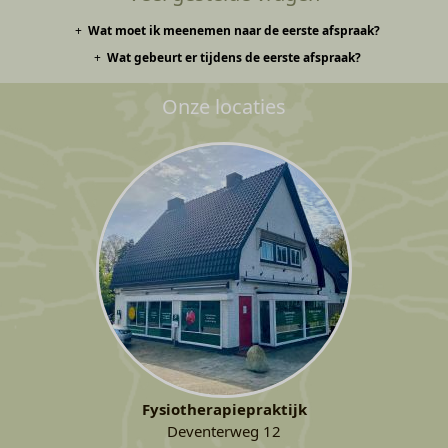
Wat moet ik meenemen naar de eerste afspraak?
Wat gebeurt er tijdens de eerste afspraak?
Identiteitsbewijs (paspoort/ID-kaart).
2 handdoekken.
De therapeut neemt een intakegesprek af, voert een onderzoek uit en
Eventueel een verwijsbrief van de arts (niet verplicht, wel handig).
Onze locaties
stelt samen met u een behandelplan
op.
Fysiotherapiepraktijk
Deventerweg 12