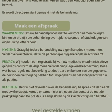
helder wat u van ons kunt verwachten en wat u zelf kunt bijdragen aan uw
herstel.
Er wordt direct een start gemaakt met de behandeling.
Maak een afspraak
WAARNEMING:
Om uw behandelproces niet te verstoren nemen collega’s
binnen de praktijk uw behandeling over tijdens vakantie- of studiedagen van
eigen uw fysiotherapeut.
HYGIËNE:
Graag bij iedere behandeling uw eigen handdoek meenemen.
Verder verwachten wij dat u de persoonlijke hygiëneregels in acht neemt.
PRIVACY:
Wij houden een registratie bij van uw medische en administratieve
gegevens conform de Algemene Verordening Gegevensbescherming. Deze
wet bevat regels met betrekking tot doel, aard en beheer van uw gegevens,
de personen die toegang hebben tot uw gegevens en het inzagerecht van u
als patiënt.
KLACHTEN:
Bent u niet tevreden over de behandeling, bespreek dit dan eerst
met uw therapeut. Komt u er samen niet uit, neem dan contact op met de
praktijkeigenaar. De praktijk is aangesloten bij de klachtrichtlijn van het KNGF.
Veel gestelde vragen