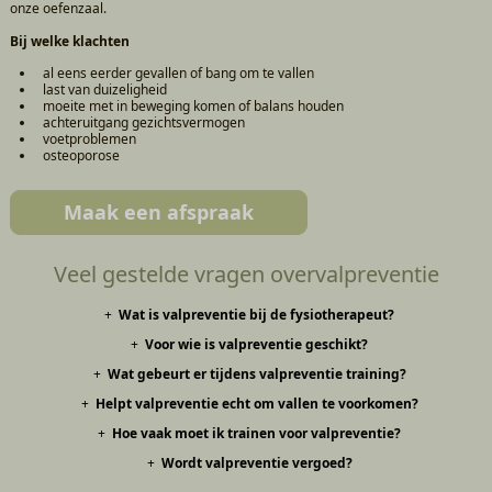
onze oefenzaal.
Bij welke klachten
al eens eerder gevallen of bang om te vallen
last van duizeligheid
moeite met in beweging komen of balans houden
achteruitgang gezichtsvermogen
voetproblemen
osteoporose
Maak een afspraak
Veel gestelde vragen overvalpreventie
Wat is valpreventie bij de fysiotherapeut?
Voor wie is valpreventie geschikt?
Valpreventie is een training gericht op het verminderen van het risico
op vallen. Je werkt aan balans, spierkracht en veilig bewegen in het
Wat gebeurt er tijdens valpreventie training?
Valpreventie is vooral bedoeld voor ouderen of mensen die onzeker zijn
dagelijks leven.
bij het lopen, al eens gevallen zijn of moeite hebben met balans en
Helpt valpreventie echt om vallen te voorkomen?
Je doet oefeningen voor balans, kracht en coördinatie. Daarnaast krijg
stabiliteit.
je advies over veilig bewegen, opstaan na een val en het voorkomen
Hoe vaak moet ik trainen voor valpreventie?
Ja, door gericht te trainen wordt je lichaam sterker en stabieler. Dit
van risicosituaties thuis.
verkleint de kans op vallen en vergroot het vertrouwen in bewegen.
Wordt valpreventie vergoed?
Meestal train je één tot meerdere keren per week, afhankelijk van je
situatie. Regelmaat is belangrijk om resultaat te bereiken en vast te