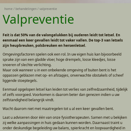
home
behandelingen
valpreventie
Valpreventie
Feit is dat 50% van de valongelukken bij ouderen leidt tot letsel. En
eenmaal een keer gevallen leidt tot vaker vallen. De top-3 van letsels
zijn heupbreuken, polsbreuken en hersenletsel.
Omgevingsfactoren spelen ook een rol. In uw eigen huis kan bijvoorbeeld
sprake zijn van een gladde vloer, hoge drempels, losse kleedjes, losse
snoeren of slechte verlichting.
Maar ook wanneer u in een onbekende omgeving of buiten bent is het
oppassen geblazen met op- en afstapjes, onverwachte obstakels of scheef
liggende stoeptegels.
Eenmaal opgelopen letsel kan leiden tot verlies van zelfredzaamheid, tijdelijk
of zelfs voorgoed. Voorkomen is daarom beter dan genezen indien u uw
zelfstandigheid belangrijk vindt.
Wacht daarom niet met maatregelen tot u al een keer gevallen bent.
Laat u adviseren door één van onze fysiotherapeuten. Samen met u bekijken
zij welke aanpassingen in huis gedaan kunnen worden. Daarnaast traint u
onder deskundige begeleiding uw balans, spierkracht en loopvaardigheid in