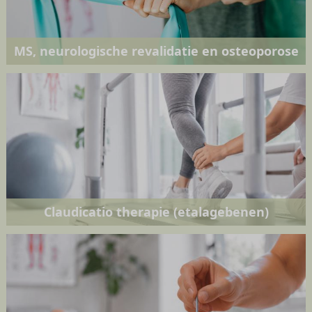
MS, neurologische revalidatie en osteoporose
Claudicatio therapie (etalagebenen)