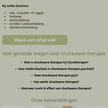
Bij welke klachten
nek-, schouder- of rugpijn
hielspoor
tenniselleboog
(achilles-) peesontsteking
slijmbeursontsteking
Maak een afspraak
Veel gestelde vragen over shockwave therapie
Wat is shockwave therapie bij fysiotherapie?
Voor welke klachten is shockwave therapie geschikt?
Shockwave therapie is een behandeling waarbij krachtige geluidsgolven
op een pijnlijke plek worden gericht. Dit stimuleert het herstel van
Doet shockwave therapie pijn?
Shockwave wordt vaak toegepast bij langdurige peesklachten zoals
pezen en spieren en helpt om pijn te verminderen.
hielspoor, schouderklachten, tenniselleboog en achillespeesklachten.
Hoe werkt shockwave therapie?
De behandeling kan gevoelig zijn, vooral op de pijnlijke plek. De
intensiteit wordt aangepast aan wat jij kunt verdragen. De meeste
Wanneer merk ik effect van shockwave therapie?
De geluidsgolven verbeteren de doorbloeding en stimuleren het
mensen ervaren het als goed te doen.
herstelproces. Verkalkingen kunnen verminderen en het lichaam wordt
Sommige mensen merken snel verschil, maar vaak treedt verbetering
aangezet tot genezing.
Onze behandelingen
geleidelijk op in de weken na de behandeling.