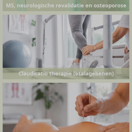
MS, neurologische revalidatie en osteoporose
Claudicatio therapie (etalagebenen)